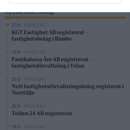
Nystartade bolag
27/4
NYA BOLAG
KGT Fastighet AB registrerat –
fastighetsbolag i Rimbo
16/4
NYA BOLAG
Panthalassa Åre AB registrerat –
fastighetsförvaltning i Yxlan
25/3
NYA BOLAG
Nytt fastighetsförvaltningsbolag registerat i
Norrtälje
25/3
NYA BOLAG
Trålen 24 AB registrerat
18/3
NYA BOLAG