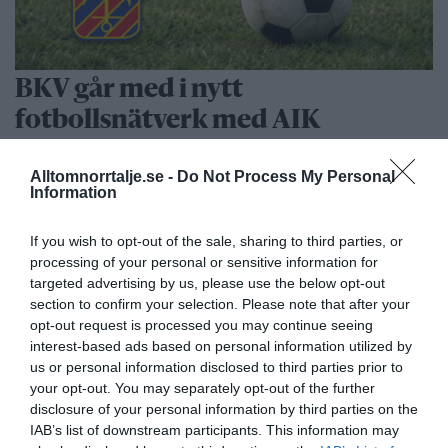
BKV går med i nytt
fotbollsnätverk med AIK
Alltomnorrtalje.se -
Do Not Process My Personal
Information
If you wish to opt-out of the sale, sharing to third parties, or
processing of your personal or sensitive information for
targeted advertising by us, please use the below opt-out
section to confirm your selection. Please note that after your
opt-out request is processed you may continue seeing
interest-based ads based on personal information utilized by
us or personal information disclosed to third parties prior to
Rospiggarna tog ny seger:
your opt-out. You may separately opt-out of the further
disclosure of your personal information by third parties on the
”Hoppas vi kan göra underverk”
IAB’s list of downstream participants. This information may