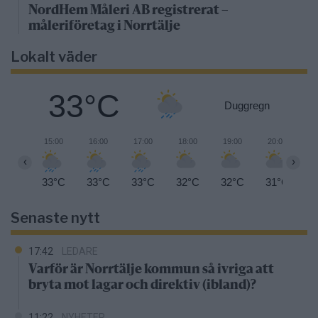
NordHem Måleri AB registrerat –
måleriföretag i Norrtälje
Lokalt väder
33°C
Duggregn
15:00
16:00
17:00
18:00
19:00
20:00
2
‹
›
33°C
33°C
33°C
32°C
32°C
31°C
3
Senaste nytt
17:42
LEDARE
Varför är Norrtälje kommun så ivriga att
bryta mot lagar och direktiv (ibland)?
11:22
NYHETER