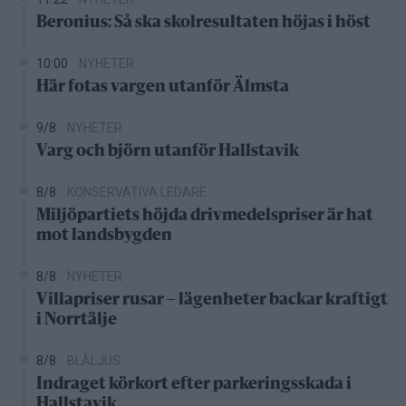
Beronius: Så ska skolresultaten höjas i höst
10:00
NYHETER
Här fotas vargen utanför Älmsta
9/8
NYHETER
Varg och björn utanför Hallstavik
8/8
KONSERVATIVA LEDARE
Miljöpartiets höjda drivmedelspriser är hat
mot landsbygden
8/8
NYHETER
Villapriser rusar – lägenheter backar kraftigt
i Norrtälje
8/8
BLÅLJUS
Indraget körkort efter parkeringsskada i
Hallstavik