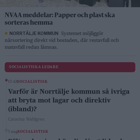
NVAA meddelar: Papper och plast ska
sorteras hemma
Systemet möjliggör
NORRTÄLJE KOMMUN
närsortering direkt vid bostaden, där restavfall och
matavfall redan lämnas.
SOCIALISTISKA LEDARE
17:42
SOCIALISTISK
Varför är Norrtälje kommun så ivriga
att bryta mot lagar och direktiv
(ibland)?
Catarina Wahlgren
7 aug
SOCIALISTISK