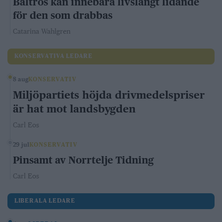
Bältros kan innebära livslångt lidande
för den som drabbas
Catarina Wahlgren
KONSERVATIVA LEDARE
8 aug
KONSERVATIV
Miljöpartiets höjda drivmedelspriser
är hat mot landsbygden
Carl Eos
29 jul
KONSERVATIV
Pinsamt av Norrtelje Tidning
Carl Eos
LIBERALA LEDARE