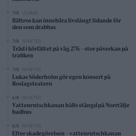
7/8
LEDARE
Bältros kan innebära livslångt lidande för
den som drabbas
7/8
NYHETER
Träd i körfältet på väg 276 – stor påverkan på
trafiken
7/8
NYHETER
Lukas Söderholm gör egen konsert på
Roslagsteatern
6/8
NYHETER
Vattenrutschkanan hålls stängd på Norrtälje
badhus
6/8
NYHETER
Efter skadegörelsen – vattenrutschkanan