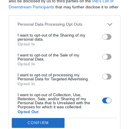
also be disclosed by us to third parties on the
IAB’s List of
Senaste fastighetsköp
Downstream Participants
that may further disclose it to other
third parties.
28/4
FASTIGHETSKÖP
Personal Data Processing Opt Outs
Fritidshus på Vätö såld för 1 895 000 kronor
I want to opt-out of the Sharing of my
personal data.
20/4
FASTIGHETSKÖP
Opted In
Lägenhet på Grossgärdet såld för 1 550 000
kronor
I want to opt-out of the Sale of my
Personal Data.
Opted In
5/4
FASTIGHETSKÖP
Lägenhet i Färsna såld för 2 100 000 kronor
I want to opt-out of processing my
Personal Data for Targeted Advertising.
Opted In
5/4
FASTIGHETSKÖP
I want to opt-out of Collection, Use,
Lägenhet i Gransäter såld för 1 150 000
Retention, Sale, and/or Sharing of my
kronor
Personal Data that Is Unrelated with the
Purposes for which it was collected.
Opted Out
4/4
FASTIGHETSKÖP
Kedjehus i Solbacka såld för 3 100 000
CONFIRM
kronor