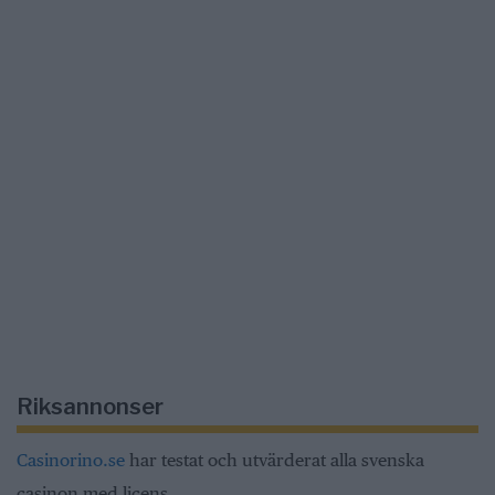
Riksannonser
Casinorino.se
har testat och utvärderat alla svenska
casinon med licens.