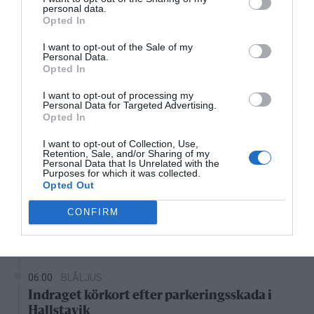
24°C
Mestadels klart
personal data.
Opted In
06:00
07:00
08:00
09:00
10:00
11:00
1
I want to opt-out of the Sale of my
Personal Data.
‹
›
Opted In
24°C
24°C
25°C
27°C
28°C
29°C
3
I want to opt-out of processing my
Personal Data for Targeted Advertising.
Senaste nytt
Opted In
I want to opt-out of Collection, Use,
08:10
KONSERVATIVA LEDARE
Retention, Sale, and/or Sharing of my
Personal Data that Is Unrelated with the
Miljöpartiets höjda drivmedelspriser är hat
Purposes for which it was collected.
mot landsbygden
Opted Out
07:00
NYHETER
CONFIRM
Villapriser rusar – lägenheter backar kraftigt
i Norrtälje
06:00
BLÅLJUS
Indraget körkort efter parkeringsskada i
Hallstavik