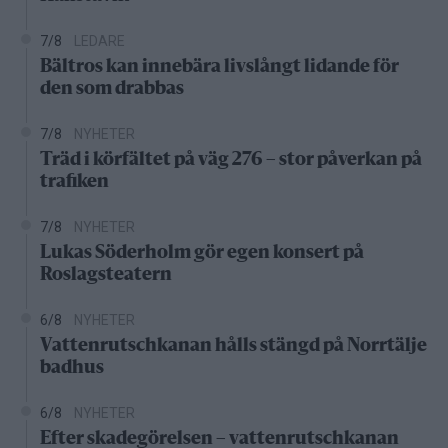
7/8
LEDARE
Bältros kan innebära livslångt lidande för
den som drabbas
7/8
NYHETER
Träd i körfältet på väg 276 – stor påverkan på
trafiken
7/8
NYHETER
Lukas Söderholm gör egen konsert på
Roslagsteatern
6/8
NYHETER
Vattenrutschkanan hålls stängd på Norrtälje
badhus
6/8
NYHETER
Efter skadegörelsen – vattenrutschkanan