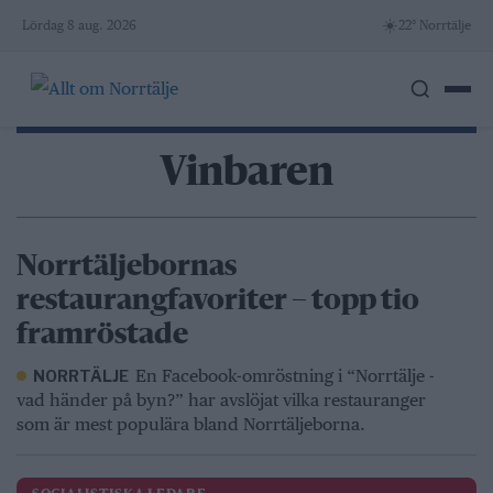
Skip
☀️
Lördag 8 aug. 2026
22° Norrtälje
to
content
Vinbaren
Norrtäljebornas
restaurangfavoriter – topp tio
framröstade
En Facebook-omröstning i “Norrtälje -
NORRTÄLJE
vad händer på byn?” har avslöjat vilka restauranger
som är mest populära bland Norrtäljeborna.