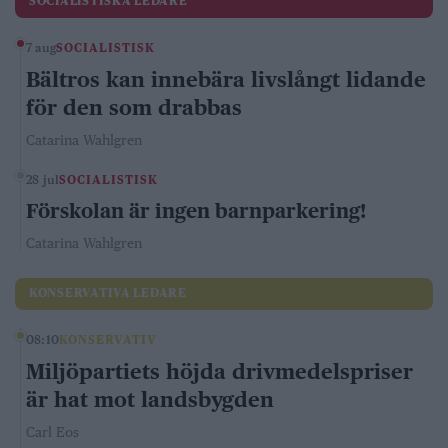
SOCIALISTISKA LEDARE
7 aug
SOCIALISTISK
Bältros kan innebära livslångt lidande
för den som drabbas
Catarina Wahlgren
28 jul
SOCIALISTISK
Förskolan är ingen barnparkering!
Catarina Wahlgren
KONSERVATIVA LEDARE
08:10
KONSERVATIV
Miljöpartiets höjda drivmedelspriser
är hat mot landsbygden
Carl Eos