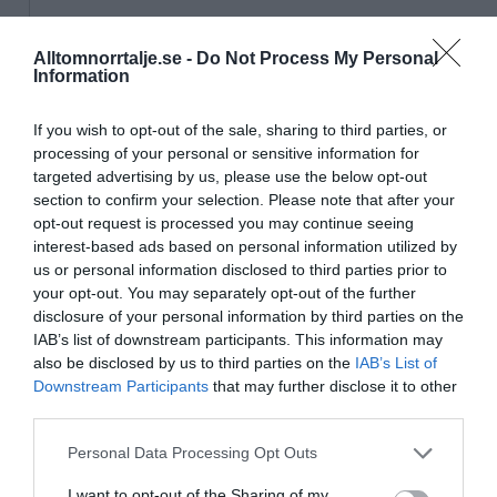
16/4
NYA BOLAG
Alltomnorrtalje.se -
Do Not Process My Personal
Panthalassa Åre AB registrerat –
Information
fastighetsförvaltning i Yxlan
If you wish to opt-out of the sale, sharing to third parties, or
25/3
NYA BOLAG
processing of your personal or sensitive information for
Nytt fastighetsförvaltningsbolag registerat i
targeted advertising by us, please use the below opt-out
Norrtälje
section to confirm your selection. Please note that after your
opt-out request is processed you may continue seeing
interest-based ads based on personal information utilized by
25/3
NYA BOLAG
us or personal information disclosed to third parties prior to
Trålen 24 AB registrerat
your opt-out. You may separately opt-out of the further
disclosure of your personal information by third parties on the
18/3
NYA BOLAG
IAB’s list of downstream participants. This information may
NordHem Måleri AB registrerat –
also be disclosed by us to third parties on the
IAB’s List of
måleriföretag i Norrtälje
Downstream Participants
that may further disclose it to other
third parties.
Lokalt väder
Personal Data Processing Opt Outs
I want to opt-out of the Sharing of my