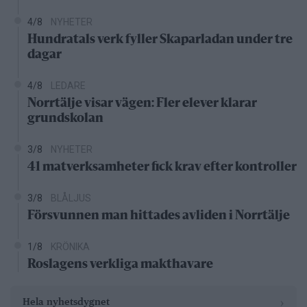
4/8
NYHETER
Hundratals verk fyller Skaparladan under tre
dagar
4/8
LEDARE
Norrtälje visar vägen: Fler elever klarar
grundskolan
3/8
NYHETER
41 matverksamheter fick krav efter kontroller
3/8
BLÅLJUS
Försvunnen man hittades avliden i Norrtälje
1/8
KRÖNIKA
Roslagens verkliga makthavare
›
Hela nyhetsdygnet