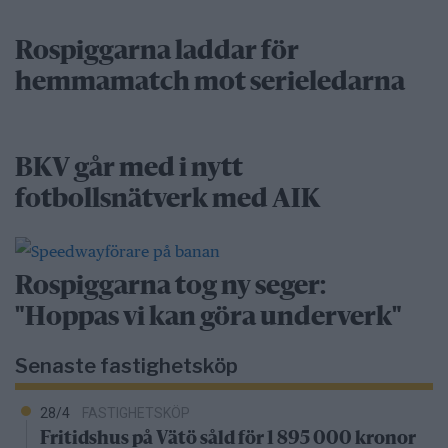
Rospiggarna laddar för
hemmamatch mot serieledarna
BKV går med i nytt
fotbollsnätverk med AIK
Rospiggarna tog ny seger:
"Hoppas vi kan göra underverk"
Senaste fastighetsköp
28/4
FASTIGHETSKÖP
Fritidshus på Vätö såld för 1 895 000 kronor