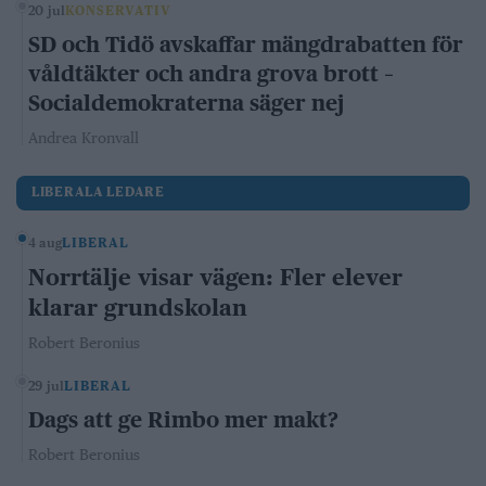
20 jul
KONSERVATIV
SD och Tidö avskaffar mängdrabatten för
våldtäkter och andra grova brott –
Socialdemokraterna säger nej
Andrea Kronvall
LIBERALA LEDARE
4 aug
LIBERAL
Norrtälje visar vägen: Fler elever
klarar grundskolan
Robert Beronius
29 jul
LIBERAL
Dags att ge Rimbo mer makt?
Robert Beronius