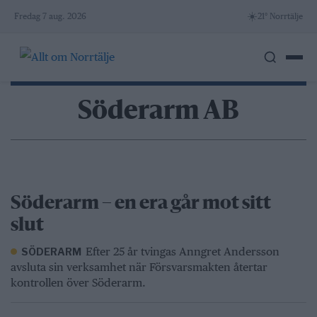
Skip
☀️
Fredag 7 aug. 2026
21° Norrtälje
to
content
Söderarm AB
Söderarm – en era går mot sitt
slut
Efter 25 år tvingas Anngret Andersson
SÖDERARM
avsluta sin verksamhet när Försvarsmakten återtar
kontrollen över Söderarm.