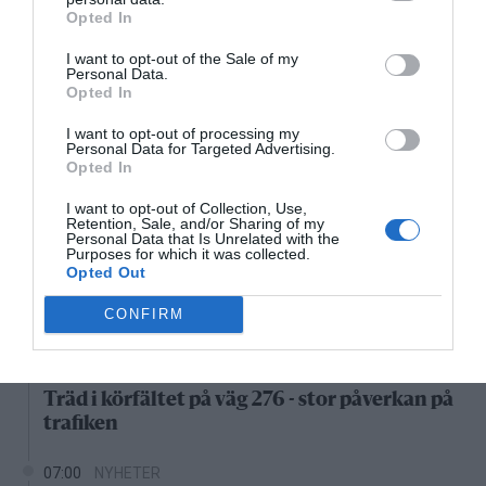
Opted In
24°C
Klart
I want to opt-out of the Sale of my
Personal Data.
Opted In
05:00
06:00
07:00
08:00
09:00
10:00
1
I want to opt-out of processing my
‹
›
Personal Data for Targeted Advertising.
24°C
24°C
25°C
26°C
28°C
29°C
3
Opted In
I want to opt-out of Collection, Use,
Senaste nytt
Retention, Sale, and/or Sharing of my
Personal Data that Is Unrelated with the
Purposes for which it was collected.
10:37
LEDARE
Opted Out
Bältros kan innebära livslångt lidande för
CONFIRM
den som drabbas
08:22
NYHETER
Träd i körfältet på väg 276 - stor påverkan på
trafiken
07:00
NYHETER