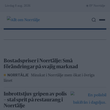
Skip
☀️
Lördag 8 aug. 2026
19° Norrtälje
to
content
Bostadspriser i Norrtälje: Små
förändringar på svajig marknad
Minskat i Norrtälje men ökat i övriga
NORRTÄLJE
länet
Inbrottstjuv gripen av polis
– stal sprit på restaurang i
Norrtälje