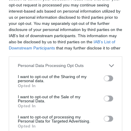
Robert Beronius
opt-out request is processed you may continue seeing
interest-based ads based on personal information utilized by
Kultur/Nöje
us or personal information disclosed to third parties prior to
your opt-out. You may separately opt-out of the further
disclosure of your personal information by third parties on the
IAB’s list of downstream participants. This information may
Punkfestivalen Byskvaller växer –
also be disclosed by us to third parties on the
IAB’s List of
Downstream Participants
that may further disclose it to other
satsar på hela familjen
third parties.
Personal Data Processing Opt Outs
Gary Moore-veteran gästar
I want to opt-out of the Sharing of my
personal data.
Northbay Rovers i Norrtälje
Opted In
I want to opt-out of the Sale of my
Personal Data.
Opted In
”Vad händer på byn?” passerar 50
I want to opt-out of processing my
000 medlemmar
Personal Data for Targeted Advertising.
Opted In