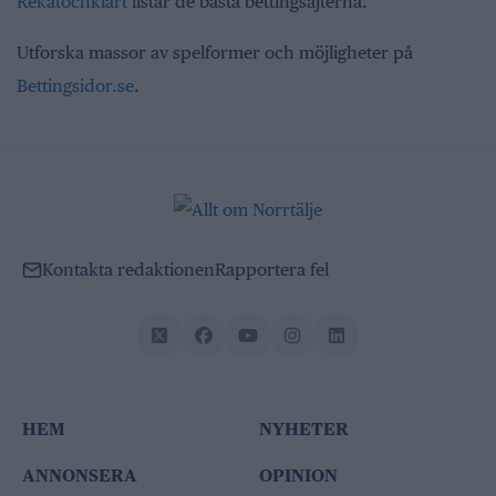
Rekatochklart
listar de bästa bettingsajterna.
Utforska massor av spelformer och möjligheter på
Bettingsidor.se
.
Kontakta redaktionen
Rapportera fel
HEM
NYHETER
ANNONSERA
OPINION