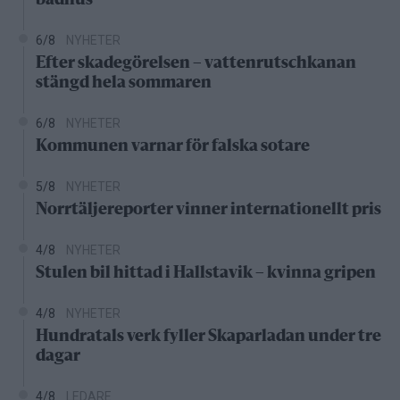
6/8
NYHETER
Efter skadegörelsen – vattenrutschkanan
stängd hela sommaren
6/8
NYHETER
Kommunen varnar för falska sotare
5/8
NYHETER
Norrtäljereporter vinner internationellt pris
4/8
NYHETER
Stulen bil hittad i Hallstavik – kvinna gripen
4/8
NYHETER
Hundratals verk fyller Skaparladan under tre
dagar
4/8
LEDARE