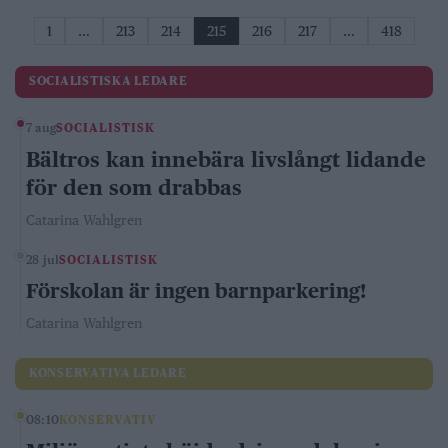
1
…
213
214
215
216
217
…
418
SOCIALISTISKA LEDARE
7 aug
SOCIALISTISK
Bältros kan innebära livslångt lidande
för den som drabbas
Catarina Wahlgren
28 jul
SOCIALISTISK
Förskolan är ingen barnparkering!
Catarina Wahlgren
KONSERVATIVA LEDARE
08:10
KONSERVATIV