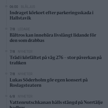
06:00
BLÅLJUS
Indraget körkort efter parkeringsskada i
Hallstavik
7/8
LEDARE
Bältros kan innebära livslångt lidande för
den som drabbas
7/8
NYHETER
Träd i körfältet på väg 276 – stor påverkan på
trafiken
7/8
NYHETER
Lukas Söderholm gör egen konsert på
Roslagsteatern
6/8
NYHETER
Vattenrutschkanan hålls stängd på Norrtälje
badhus