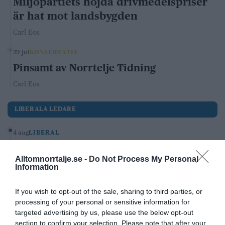
Miljöpartiets höjda drivmedelspriser
är hat mot landsbygden
Carl Eos
29 jul
KONSERVATIV
Pinsamt av Norrtelje Tidning
Carl Eos
LIBERALA LEDARE
4 aug
LIBERAL
Norrtälje visar vägen: Fler elever
Alltomnorrtalje.se -
Do Not Process My Personal
klarar grundskolan
Information
Robert Beronius
If you wish to opt-out of the sale, sharing to third parties, or
29 jul
LIBERAL
processing of your personal or sensitive information for
targeted advertising by us, please use the below opt-out
Dags att ge Rimbo mer makt?
section to confirm your selection. Please note that after your