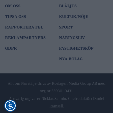
OM OSS
BLÅLJUS
TIPSA OSS
KULTUR/NÖJE
RAPPORTERA FEL
SPORT
REKLAMPARTNERS
NÄRINGSLIV
GDPR
FASTIGHETSKÖP
NYA BOLAG
Allt om Norrtälje drivs av Roslagen Media Group AB med
org nr 559301-0431.
Ansvarig utgivare: Nicklas Salmin. Chefredaktör: Daniel
Rämsell.