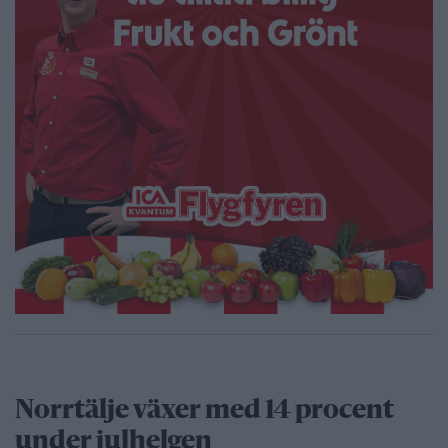
Norrtälje växer med 14 procent
under julhelgen