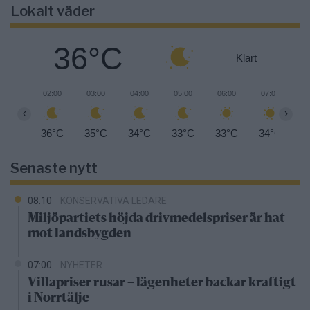
Lokalt väder
36°C
Klart
02:00
03:00
04:00
05:00
06:00
07:00
0
‹
›
36°C
35°C
34°C
33°C
33°C
34°C
3
Senaste nytt
08:10
KONSERVATIVA LEDARE
Miljöpartiets höjda drivmedelspriser är hat
mot landsbygden
07:00
NYHETER
Villapriser rusar – lägenheter backar kraftigt
i Norrtälje