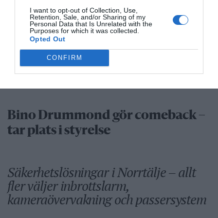
Näringsliv
I want to opt-out of Collection, Use,
Retention, Sale, and/or Sharing of my
Personal Data that Is Unrelated with the
Purposes for which it was collected.
Opted Out
Så många är långtidsarbetslösa i
CONFIRM
Norrtälje
Bino Drummond gör comeback –
tar plats i styrelse
Säkerhetslösningar i Norrtälje – allt
fler väljer inbrottslarm,
kameraövervakning och passersystem