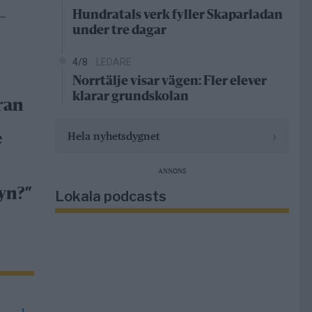
Hundratals verk fyller Skaparladan
–
under tre dagar
4/8
LEDARE
Norrtälje visar vägen: Fler elever
klarar grundskolan
ran
›
Hela nyhetsdygnet
e
ANNONS
yn?”
Lokala podcasts