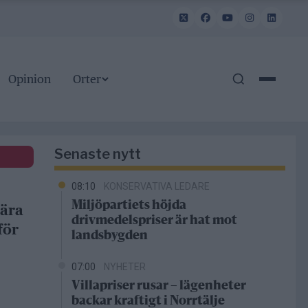
Opinion
Orter
Senaste nytt
08:10
KONSERVATIVA LEDARE
Miljöpartiets höjda
bära
drivmedelspriser är hat mot
för
landsbygden
07:00
NYHETER
Villapriser rusar – lägenheter
backar kraftigt i Norrtälje