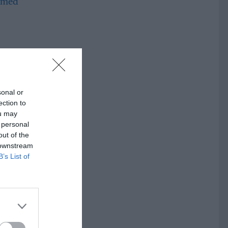
a i
sonal or
ection to
ou may
 personal
 gör
out of the
lats
 downstream
B’s List of
r i
r
m,