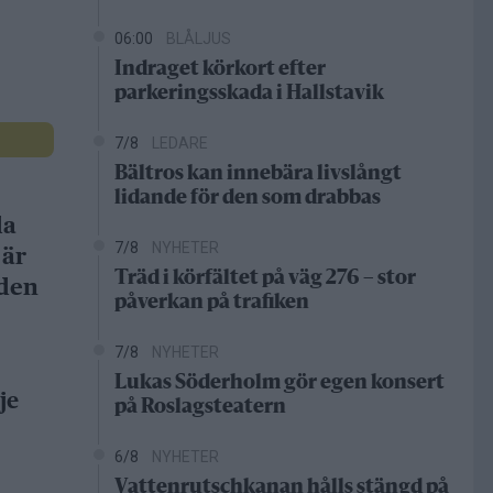
06:00
BLÅLJUS
Indraget körkort efter
parkeringsskada i Hallstavik
7/8
LEDARE
Bältros kan innebära livslångt
lidande för den som drabbas
da
7/8
NYHETER
 är
Träd i körfältet på väg 276 – stor
gden
påverkan på trafiken
7/8
NYHETER
Lukas Söderholm gör egen konsert
je
på Roslagsteatern
6/8
NYHETER
Vattenrutschkanan hålls stängd på