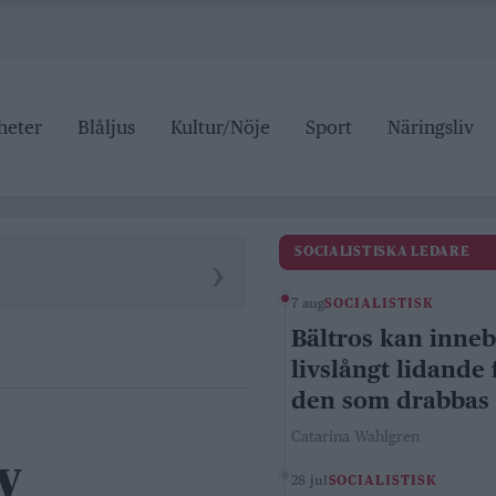
heter
Blåljus
Kultur/Nöje
Sport
Näringsliv
›
SOCIALISTISKA LEDARE
7 aug
SOCIALISTISK
Bältros kan inne
livslångt lidande 
den som drabbas
Catarina Wahlgren
v
28 jul
SOCIALISTISK