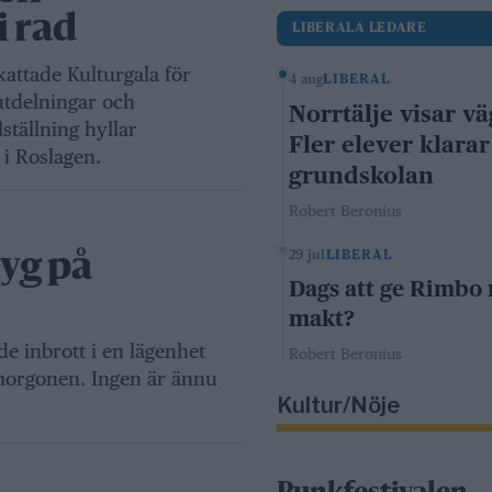
i rad
LIBERALA LEDARE
attade Kulturgala för
4 aug
LIBERAL
sutdelningar och
Norrtälje visar vä
tällning hyllar
Fler elever klarar
i Roslagen.
grundskolan
Robert Beronius
29 jul
LIBERAL
tyg på
Dags att ge Rimbo
makt?
de inbrott i en lägenhet
Robert Beronius
morgonen. Ingen är ännu
Kultur/Nöje