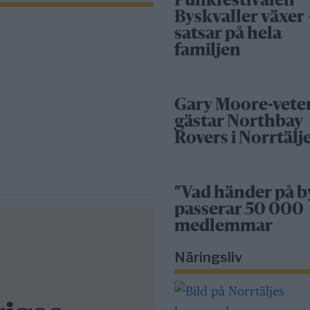
Punkfestivalen
Byskvaller växer 
satsar på hela
familjen
Gary Moore-vete
gästar Northbay
Rovers i Norrtälj
”Vad händer på b
passerar 50 000
medlemmar
Näringsliv