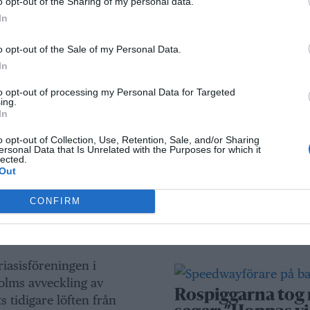
o opt-out of the Sharing of my personal data.
kameraövervakni
In
passersystem
et är en symfoni av hårt
o opt-out of the Sale of my Personal Data.
 utanför stadens gränser"
Sport
In
to opt-out of processing my Personal Data for Targeted
ing.
In
Rospiggarna lad
 i
för hemmamatc
o opt-out of Collection, Use, Retention, Sale, and/or Sharing
ersonal Data that Is Unrelated with the Purposes for which it
mot serieledarn
lected.
att (S)
Out
eniga om
CONFIRM
BKV går med i ny
fotbollsnätverk
AIK
iasisföreningen i
olms avveckling av
Rospiggarna tog
 tidigare löften från