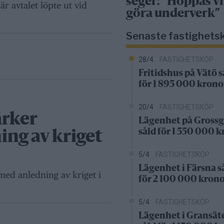
seger: ”Hoppas vi
r avtalet löpte ut vid
göra underverk”
Senaste fastighets
28/4
FASTIGHETSKÖP
Fritidshus på Vätö s
för 1 895 000 krono
20/4
FASTIGHETSKÖP
ärker
Lägenhet på Grossg
såld för 1 550 000 
ng av kriget
5/4
FASTIGHETSKÖP
Lägenhet i Färsna s
d anledning av kriget i
för 2 100 000 kron
5/4
FASTIGHETSKÖP
Lägenhet i Gransät