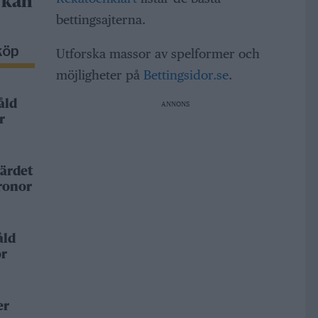
 kan
bettingsajterna.
köp
Utforska massor av spelformer och
möjligheter på
Bettingsidor.se
.
åld
ANNONS
r
ärdet
kronor
åld
or
er