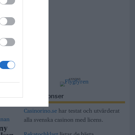
ng och
dar
h
a
ANNONS
tt
Riksannonser
 med
Casinorino.se
har testat och utvärderat
alla svenska casinon med licens.
 ny
Rekatochklart
listar de bästa