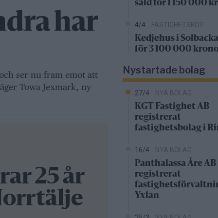
såld för 1 150 000 k
ndra har
4/4
FASTIGHETSKÖP
Kedjehus i Solbacka
för 3 100 000 kron
Nystartade bolag
 och ser nu fram emot att
 säger Towa Jexmark, ny
27/4
NYA BOLAG
KGT Fastighet AB
registrerat –
fastighetsbolag i 
16/4
NYA BOLAG
Panthalassa Åre AB
ar 25 år
registrerat –
fastighetsförvaltni
Norrtälje
Yxlan
25/3
NYA BOLAG