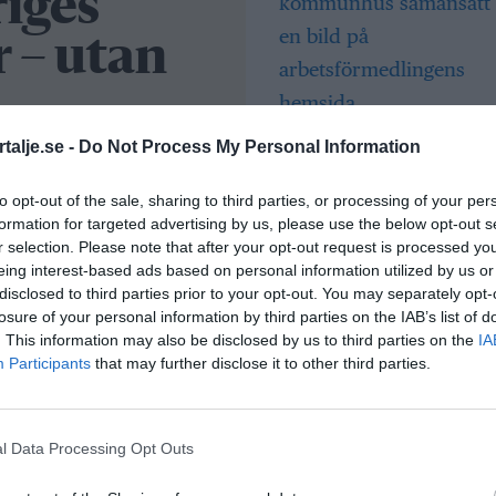
riges
 – utan
Så många är
talje.se -
Do Not Process My Personal Information
klaren och gårdsägaren
långtidsarbetslös
riges mest kända
Norrtälje
to opt-out of the sale, sharing to third parties, or processing of your per
trålkastarljuset. Men det
formation for targeted advertising by us, please use the below opt-out s
förfallen kvarn som han
r selection. Please note that after your opt-out request is processed y
storien om hans
eing interest-based ads based on personal information utilized by us or
Bino Drummond
disclosed to third parties prior to your opt-out. You may separately opt-
comeback – tar p
losure of your personal information by third parties on the IAB’s list of
i styrelse
. This information may also be disclosed by us to third parties on the
IA
Participants
that may further disclose it to other third parties.
Säkerhetslösninga
en och
Norrtälje – allt fle
l Data Processing Opt Outs
spars
väljer inbrottslar