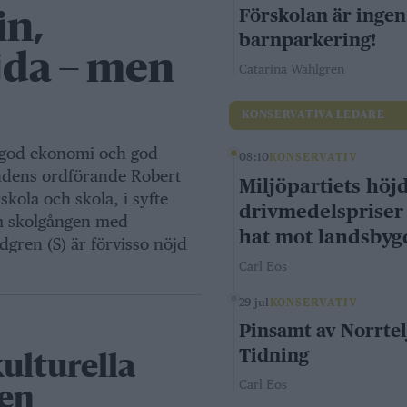
Förskolan är ingen
in,
barnparkering!
jda – men
Catarina Wahlgren
KONSERVATIVA LEDARE
 god ekonomi och god
08:10
KONSERVATIV
ndens ordförande Robert
Miljöpartiets höj
skola och skola, i syfte
drivmedelspriser
om skolgången med
hat mot landsby
gren (S) är förvisso nöjd
Carl Eos
29 jul
KONSERVATIV
Pinsamt av Norrtel
Tidning
ulturella
Carl Eos
gen