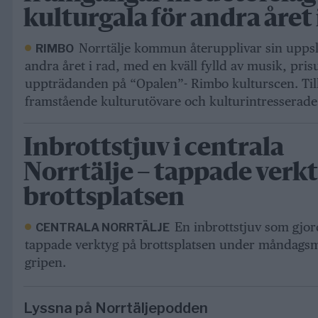
kulturgala för andra året 
Norrtälje kommun återupplivar sin uppsk
RIMBO
andra året i rad, med en kväll fylld av musik, pri
uppträdanden på “Opalen”- Rimbo kulturscen. Tills
framstående kulturutövare och kulturintresserade 
Inbrottstjuv i centrala
Norrtälje – tappade verk
brottsplatsen
En inbrottstjuv som gjor
CENTRALA NORRTÄLJE
tappade verktyg på brottsplatsen under måndags
gripen.
Lyssna på Norrtäljepodden