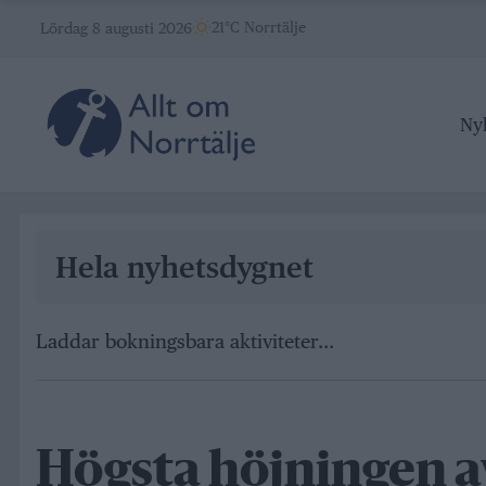
Skip
21°C Norrtälje
Lördag 8 augusti 2026
to
content
Ny
Hela nyhetsdygnet
Laddar bokningsbara aktiviteter…
Högsta höjningen a